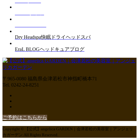
Salon
サロン
Staff
スタッフ
Menu
メニュー
Dry Headspa
快眠ドライヘッドスパ
EraL BLOG
ヘッドキュアブログ
〒965-0080 福島県会津若松市神指町橋本71
Tel. 0242-24-8251
ご予約はこちらから
Copyright © 【公式】angelica GARDEN｜会津若松の美容室｜アンジェリ
カガーデン All Rights Reserved.