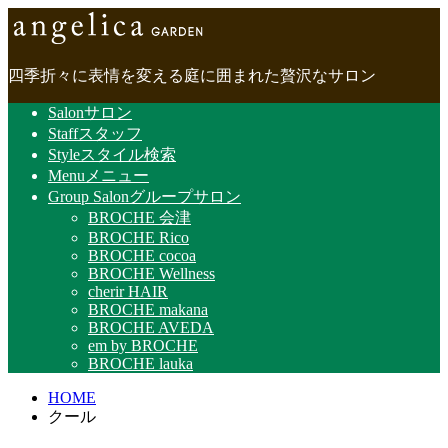
四季折々に表情を変える庭に囲まれた贅沢なサロン
Salon
サロン
Staff
スタッフ
Style
スタイル検索
Menu
メニュー
Group Salon
グループサロン
BROCHE 会津
BROCHE Rico
BROCHE cocoa
BROCHE Wellness
cherir HAIR
BROCHE makana
BROCHE AVEDA
em by BROCHE
BROCHE lauka
HOME
クール